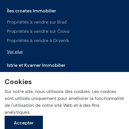
Îles croates Immobilier
Propriétés à vendre sur Brač
Propriétés à vendre sur Čiovo
Propriétés à vendre à Drvenik
Voir plus
Istrie et Kvarner Immobilier
Propriétés à vendre en Istrie
Cookies
Propriétés à vendre à Labin
Sur notre site, nous utilisons des cookies. Les cookies
Propriétés à vendre à Opatija
sont utilisés uniquement pour améliorer la fonctionnalité
de l'utilisation de notre site Web et à des fins
Voir plus
analytiques.
Accepter