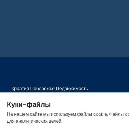
Кроатия Побережье Недвижимость
Недвижимость на продажу в Биоград-на-Мору
Куки-файлы
Недвижимость на продажу в Дубровнике
На нашем сайте мы используем файлы cookie. Файлы co
Недвижимость на продажу в Макарске
для аналитических целей.