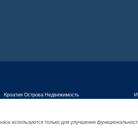
Кроатия Острова Недвижимость
И
Недвижимость на продажу на Браче
Н
Недвижимость на продажу на Чиово
Н
okie используются только для улучшения функциональност
Недвижимость на продажу в Дрвенике
Н