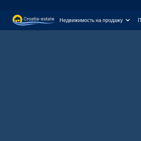
Недвижимость на продажу
П
Далматинские острова Недвижимость на прод
Дома и ви
Далматинское побережье Недвижимость на пр
Квартиры 
Истрия и Кварнер Недвижимость на продажу
Земельные
Континентальная Хорватия Недвижимость на 
Коммерчес
Острова на продажу в Хорватии
Отели на 
Виллы и замки на продажу