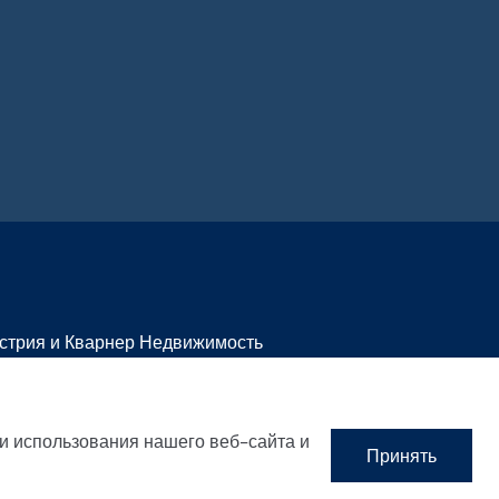
стрия и Кварнер Недвижимость
едвижимость на продажу в Истрии
едвижимость на продажу в Лабине
и использования нашего веб-сайта и
Принять
едвижимость на продажу в Опатии