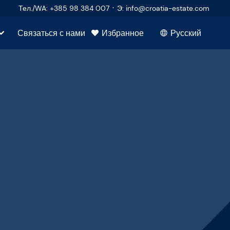
·
Тел./WA
:
+385 98 384 007
Э
:
info@croatia-estate.com
Связаться с нами
Избранное
Русский
ч
покупателей
р
продавцов
во
едвижимость
та
ула
е вопросы