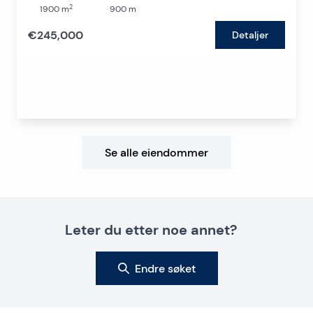
2
1900
m
900
m
€245,000
Detaljer
Se alle eiendommer
Leter du etter noe annet?
Endre søket