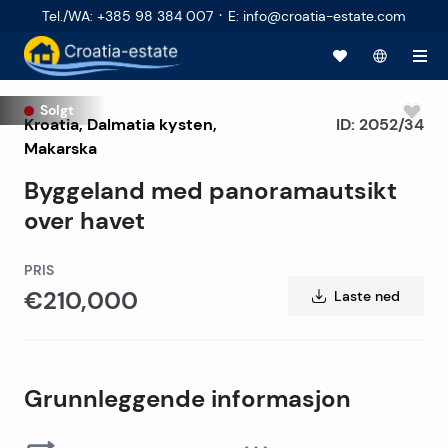
·
Tel./WA
:
+385 98 384 007
E
:
info@croatia-estate.com
Solgt
Kroatia
,
Dalmatia kysten
,
ID:
2052/34
Makarska
Byggeland med panoramautsikt
over havet
PRIS
€210,000
Laste ned
Grunnleggende informasjon