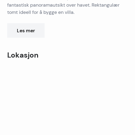
fantastisk panoramautsikt over havet. Rektangulær
tomt ideell for å bygge en villa.
Asfaltert adkomstvei og all infrastruktur nær land.
Les mer
På grunn av sin utmerkede beliggenhet og nærhet til
stranden, er dette landet en ideell mulighet for
investering eller bygging av en ferievilla.
Lokasjon
Leaflet
|
©
OpenStreetMap
contributors
+
−