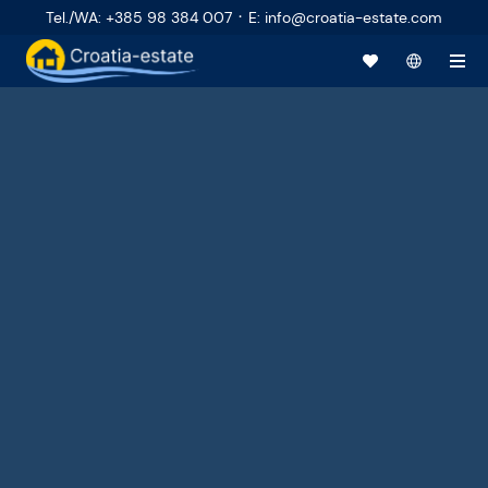
·
Tel./WA
:
+385 98 384 007
E
:
info@croatia-estate.com