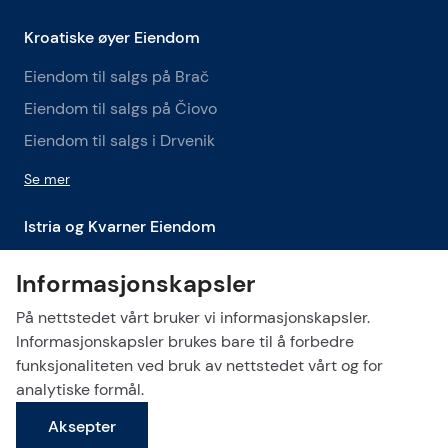
Kroatiske øyer Eiendom
Eiendom til salgs på Brač
Eiendom til salgs på Čiovo
Eiendom til salgs i Drvenik
Se mer
Istria og Kvarner Eiendom
Eiendommer til salgs i Istria og Kvarner
Informasjonskapsler
Eiendom til salgs i Labin
På nettstedet vårt bruker vi informasjonskapsler.
Eiendom til salgs i Opatija
Informasjonskapsler brukes bare til å forbedre
funksjonaliteten ved bruk av nettstedet vårt og for
Se mer
analytiske formål.
Aksepter