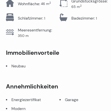
Grundstücksgrösse
:
2
Wohnfläche
:
46
m
2
65
m
Schlafzimmer
:
Badezimmer
:
1
1
Meeresentfernung
:
350
m
Immobilienvorteile
Neubau
Annehmlichkeiten
Energiezertifikat
Garage
Modern