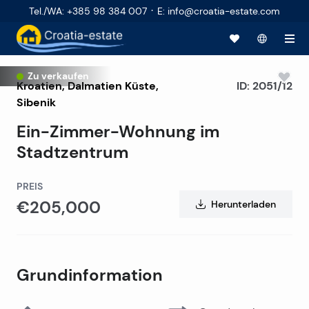
·
Tel./WA
:
+385 98 384 007
E
:
info@croatia-estate.com
Zu verkaufen
Kroatien
,
Dalmatien Küste
,
ID:
2051/12
Sibenik
Ein-Zimmer-Wohnung im
Stadtzentrum
PREIS
€205,000
Herunterladen
Grundinformation