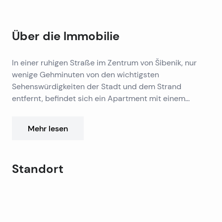
Über die Immobilie
In einer ruhigen Straße im Zentrum von Šibenik, nur
wenige Gehminuten von den wichtigsten
Sehenswürdigkeiten der Stadt und dem Strand
entfernt, befindet sich ein Apartment mit einem
Schlafzimmer im Erdgeschoss eines kleinen
Gebäudes.
Die Wohnung hat 46 m² und besteht aus einem
Mehr lesen
Vorraum, Wohnzimmer mit Küche und Essbereich,
Schlafzimmer und Badezimmer.
Standort
Es ist mit Fußbodenheizung und Klimaanlage
ausgestattet und komplett neu. Zur Wohnung wird
Leaflet
|
©
OpenStreetMap
contributors
zusätzlich eine 20 m² große Garage verkauft, die eine
+
praktische Lösung für den Alltag im Zentrum darstellt.
−