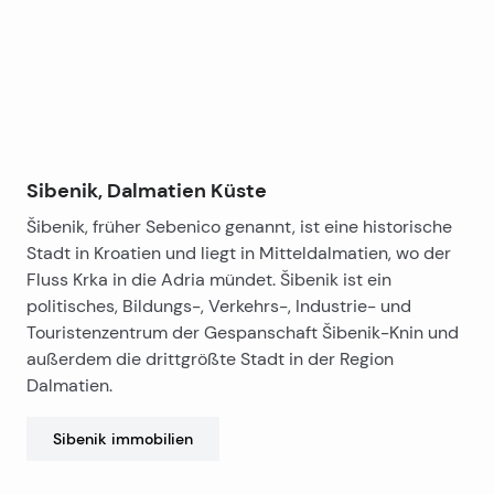
Aufgrund ihrer Lage und Ausstattung eignet sich die
Wohnung ideal zur ganzjährigen Eigennutzung, aber
auch als Kapitalanlage zur touristischen oder
langfristigen Vermietung.
Sibenik, Dalmatien Küste
Šibenik, früher Sebenico genannt, ist eine historische
Stadt in Kroatien und liegt in Mitteldalmatien, wo der
Fluss Krka in die Adria mündet. Šibenik ist ein
politisches, Bildungs-, Verkehrs-, Industrie- und
Touristenzentrum der Gespanschaft Šibenik-Knin und
außerdem die drittgrößte Stadt in der Region
Dalmatien.
Sibenik
immobilien