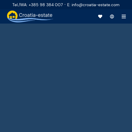
·
Tel./WA
:
+385 98 384 007
E
:
info@croatia-estate.com