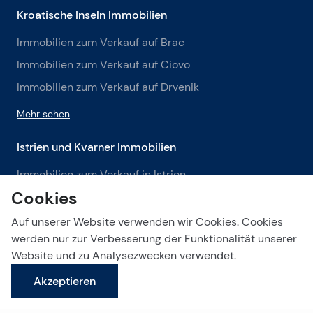
Kroatische Inseln Immobilien
Immobilien zum Verkauf auf Brac
Immobilien zum Verkauf auf Ciovo
Immobilien zum Verkauf auf Drvenik
Mehr sehen
Istrien und Kvarner Immobilien
Immobilien zum Verkauf in Istrien
Cookies
Immobilien zum Verkauf in Labin
Immobilien zum Verkauf in Opatija
Auf unserer Website verwenden wir Cookies. Cookies
werden nur zur Verbesserung der Funktionalität unserer
Mehr sehen
Website und zu Analysezwecken verwendet.
Akzeptieren