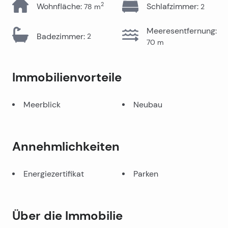
2
Wohnfläche
:
Schlafzimmer
:
78
m
2
Meeresentfernung
:
Badezimmer
:
2
70
m
Immobilienvorteile
Meerblick
Neubau
Annehmlichkeiten
Energiezertifikat
Parken
Über die Immobilie