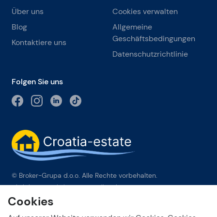
Über uns
Cookies verwalten
Blog
Allgemeine
Geschäftsbedingungen
Kontaktiere uns
Datenschutzrichtlinie
Folgen Sie uns
© Broker-Grupa d.o.o. Alle Rechte vorbehalten.
Obala kneza Branimira 1, 21000 Split
-
Phone:
+385 98 384 007
Cookies
Broker-grupa d.o.o. ist exklusives Mitglied von Forbes Global
Properties in Kroatien. Forbes® ist eine eingetragene Marke,