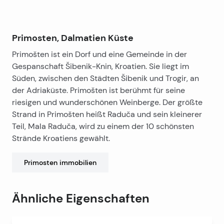
einem Flur, einer Waschküche, 2 Schlafzimmern, 2
Badezimmern, einem Wohnzimmer mit Küche und
einem Esszimmer mit Zugang zur Loggia und zum
Primosten, Dalmatien Küste
Garten.
Primošten ist ein Dorf und eine Gemeinde in der
Preis: 483 800 EUR
Erster Stock
Gespanschaft Šibenik-Knin, Kroatien. Sie liegt im
Süden, zwischen den Städten Šibenik und Trogir, an
-Wohnung S3, ERSTER STOCK- 81,05 m²
– Besteht
der Adriaküste. Primošten ist berühmt für seine
aus einer Eingangshalle, 2 Schlafzimmern, 2
riesigen und wunderschönen Weinberge. Der größte
Badezimmern, einem Wohnzimmer mit Küche und
Strand in Primošten heißt Raduča und sein kleinerer
einem Esszimmer mit Zugang zu einer großen Loggia.
Teil, Mala Raduča, wird zu einem der 10 schönsten
Preis: 437 670 EUR
Strände Kroatiens gewählt.
-Wohnung S4, ERSTER STOCK- 87,30 m²
– Besteht
aus einer Eingangshalle, einer Waschküche, 2
Primosten
immobilien
Schlafzimmern, 2 Badezimmern, einem Wohnzimmer
mit Küche und einem Esszimmer mit Zugang zu einer
großen Loggia.
Ähnliche Eigenschaften
Preis: 471 420 EUR
-Wohnung S5, ERSTER STOCK- 73,05 m²
– Besteht
aus einem Flur, einer Waschküche, 2 Schlafzimmern, 2