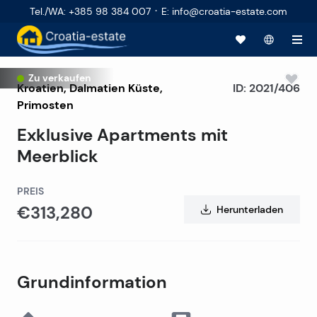
·
Tel./WA
:
+385 98 384 007
E
:
info@croatia-estate.com
Zu verkaufen
Kroatien
,
Dalmatien Küste
,
ID:
2021/406
Primosten
Exklusive Apartments mit
Meerblick
PREIS
€313,280
Herunterladen
Grundinformation