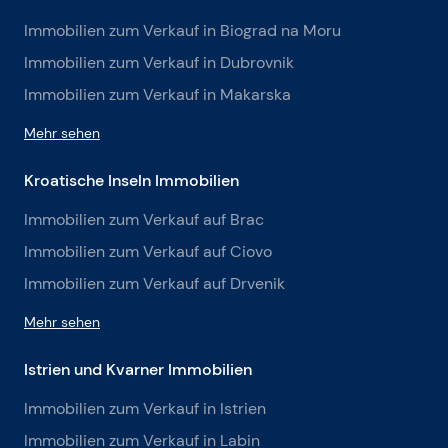
Preis: 689 700 EUR
-Wohnung S12, Penthouse 87,70 m²
– Besteht aus
einem Flur, 2 Schlafzimmern, einem Badezimmer,
Immobilien zum Verkauf in Biograd na Moru
einem Wohnzimmer mit Küche und einem Esszimmer
Immobilien zum Verkauf in Dubrovnik
mit Zugang zu zwei großen überdachten und nicht
Immobilien zum Verkauf in Makarska
überdachten Terrassen.
Preis: 491 120 EUR
Es besteht die Möglichkeit, im Untergeschoss dieses
Mehr sehen
Neubaus einen Garagenstellplatz zu erwerben.
Kroatische Inseln Immobilien
Immobilien zum Verkauf auf Brac
Immobilien zum Verkauf auf Ciovo
Immobilien zum Verkauf auf Drvenik
Mehr sehen
Istrien und Kvarner Immobilien
Immobilien zum Verkauf in Istrien
Immobilien zum Verkauf in Labin