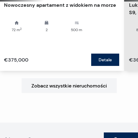
Nowoczesny apartament z widokiem na morze
Luk
S9,
2
72
m
2
500
m
€375,000
€3
Detale
Zobacz wszystkie nieruchomości