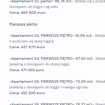
-Apartament S2, parter- 96,76 m2
– Składa się z przedp
dostępem do loggii i ogrodu.
Cena: 483 800 euro
Pierwsze piętro
-Apartament S3, PIERWSZE PIĘTRO- 81,05 m2
– Składa
z wyjściem na dużą loggię.
Cena: 437 670 euro
-Apartament S4, PIERWSZE PIĘTRO- 87,30 m2
– Składa
jadalnią z dostępem do dużej loggii.
Cena: 471 420 euro
-Apartament S5, PIERWSZE PIĘTRO- 73,05 m2
– Skład
jadalnią z dostępem do loggii i małego ogrodu.
Cena: 292 200 euro
-Apartament S6, PIERWSZE PIĘTRO- 78,32 m2
– Składa