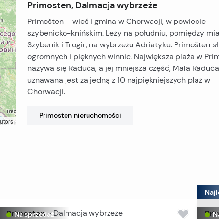
Primosten, Dalmacja wybrzeże
Primošten – wieś i gmina w Chorwacji, w powiecie
szybenicko-knińskim. Leży na południu, pomiędzy mi
Szybenik i Trogir, na wybrzeżu Adriatyku. Primošten sł
ogromnych i pięknych winnic. Największa plaża w Pri
nazywa się Raduča, a jej mniejsza część, Mala Raduča
uznawana jest za jedną z 10 najpiękniejszych plaż w
Chorwacji.
Primosten
nieruchomości
utors
Najl
Primosten
-
Dalmacja wybrzeże
Pri
Na sprzedaż
N