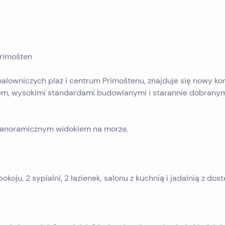
Primošten
malowniczych plaż i centrum Primoštenu, znajduje się nowy k
em, wysokimi standardami budowlanymi i starannie dobrany
 panoramicznym widokiem na morze.
okoju, 2 sypialni, 2 łazienek, salonu z kuchnią i jadalnią z do