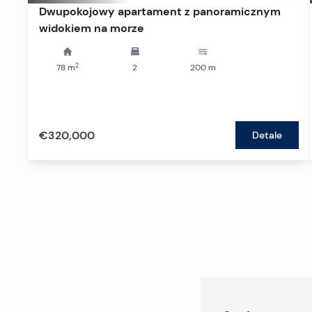
Dwupokojowy apartament z panoramicznym
widokiem na morze
2
78
m
2
200
m
€320,000
Detale