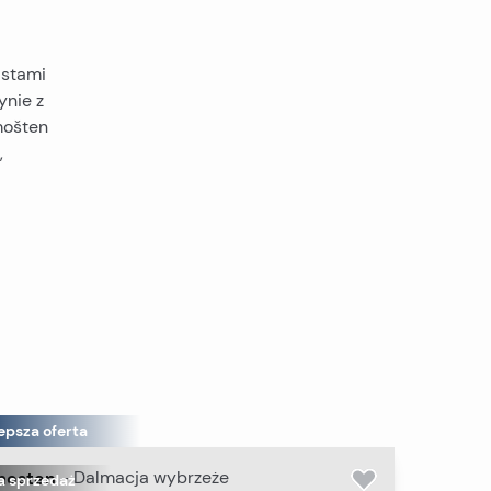
astami
ynie z
mošten
,
epsza oferta
mosten
-
Dalmacja wybrzeże
a sprzedaż