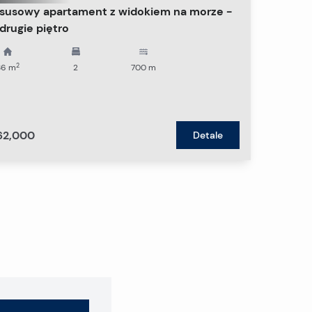
susowy apartament z widokiem na morze -
 drugie piętro
2
86
m
2
700
m
62,000
Detale