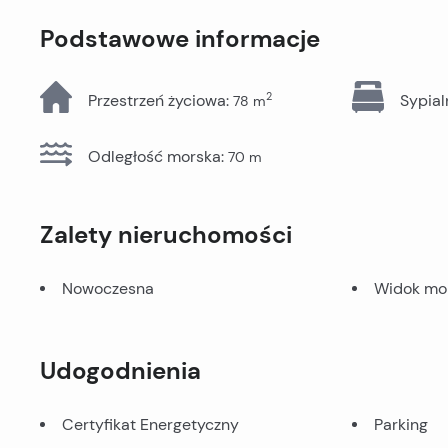
Wszystkie nieruchomości
Podstawowe informacje
2
Przestrzeń życiowa
:
Sypial
78
m
Odległość morska
:
70
m
Zalety nieruchomości
Nowoczesna
Widok mo
Udogodnienia
Certyfikat Energetyczny
Parking