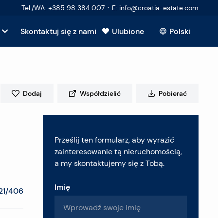
·
Tel./WA
:
+385 98 384 007
E
:
info@croatia-estate.com
Skontaktuj się z nami
Ulubione
Polski
Pokaż wszystkie
kupujących
Dodaj
Współdzielić
Pobierać
sprzedających
Prześlij ten formularz, aby wyrazić
ruchomość
zainteresowanie tą nieruchomością,
a my skontaktujemy się z Tobą.
Imię
21/406
 pytania