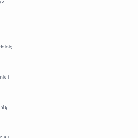
ą z
dalnią
nią i
nią i
nią i