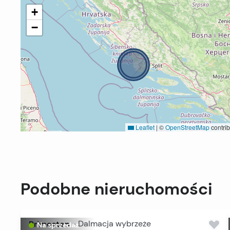
+
−
Leaflet
|
©
OpenStreetMap
contrib
Podobne nieruchomości
Primosten
-
Dalmacja wybrzeże
Na sprzedaż