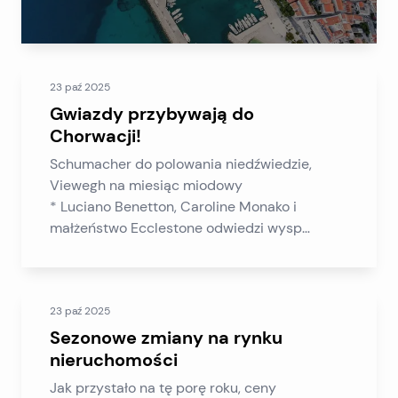
23 paź 2025
Gwiazdy przybywają do
Chorwacji!
Schumacher do polowania niedźwiedzie,
Viewegh na miesiąc miodowy
* Luciano Benetton, Caroline Monako i
małżeństwo Ecclestone odwiedzi wysp
Brijuni, Long Island i Dubrownika, słowacki
prezydent Rudolf Schuster będzie odpocząć
w Dubrowniku, słowackim piwem król Karol
23 paź 2025
Konarik wiodących elity Božava
Czy to Steven Spielberg? – Otarli oczy z
Sezonowe zmiany na rynku
niedowierzaniem w zeszłym roku, Dubrownika,
nieruchomości
gdy w porcie obserwowany najbardziej
Jak przystało na tę porę roku, ceny