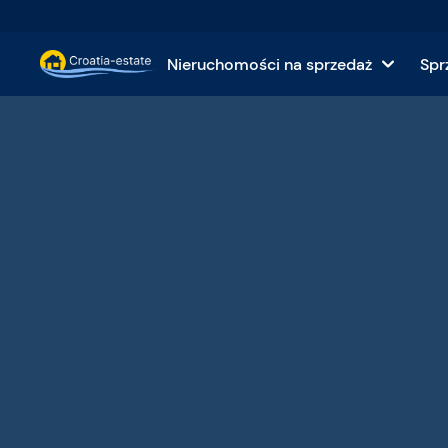
Nieruchomości na sprzedaż
Spr
Dalmatyńskie wyspy Nieruchomości na sprzedaż
Domy i wi
Dalmatyńskie wybrzeże Nieruchomości na sprzed
Apartame
Istrii i Kvarnerze Nieruchomości na sprzedaż
Grunty n
Kontynentalna Chorwacja Nieruchomości na sprz
Nierucho
Wyspy na sprzedaż w Chorwacji
Hotele n
Wille i zamki na sprzedaż