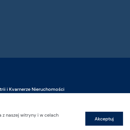
strii i Kvarnerze Nieruchomości
ieruchomości na sprzedaż w Istrii
ieruchomości na sprzedaż w Labinie
 z naszej witryny i w celach
Akceptuj
ieruchomości na sprzedaż w Opatiji