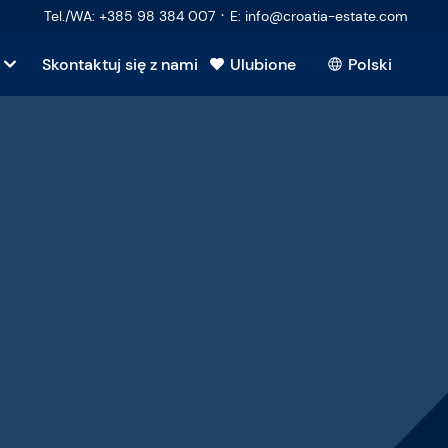
·
Tel./WA
:
+385 98 384 007
E
:
info@croatia-estate.com
Skontaktuj się z nami
Ulubione
Polski
kupujących
sprzedających
ruchomość
 pytania