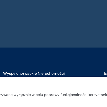
Wyspy chorwackie Nieruchomości
I
Nieruchomości na sprzedaż na Braču
N
Nieruchomości na sprzedaż na Čiovie
N
używane wyłącznie w celu poprawy funkcjonalności korzystania
Nieruchomości na sprzedaż na Drveniku
N