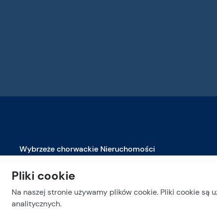
Wybrzeże chorwackie Nieruchomości
Nieruchomości na sprzedaż w Biogradzie na Moru
Pliki cookie
Nieruchomości na sprzedaż w Dubrowniku
Na naszej stronie używamy plików cookie. Pliki cookie są 
Nieruchomości na sprzedaż w Makarskiej
analitycznych.