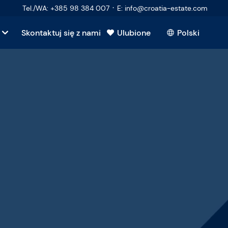
·
Tel./WA
:
+385 98 384 007
E
:
info@croatia-estate.com
Skontaktuj się z nami
Ulubione
Polski
kupujących
sprzedających
ruchomość
 pytania