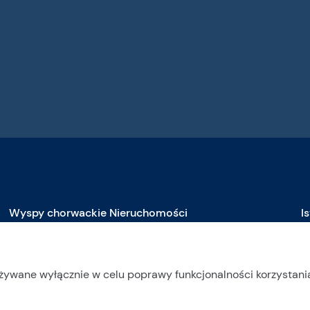
Wyspy chorwackie Nieruchomości
I
Nieruchomości na sprzedaż na Braču
N
Nieruchomości na sprzedaż na Čiovie
N
używane wyłącznie w celu poprawy funkcjonalności korzystania
Nieruchomości na sprzedaż na Drveniku
N