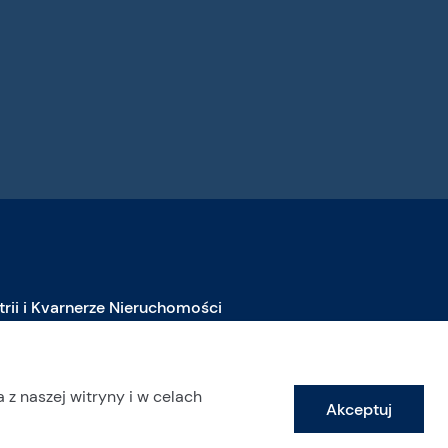
strii i Kvarnerze Nieruchomości
ieruchomości na sprzedaż w Istrii
ieruchomości na sprzedaż w Labinie
 z naszej witryny i w celach
Akceptuj
ieruchomości na sprzedaż w Opatiji