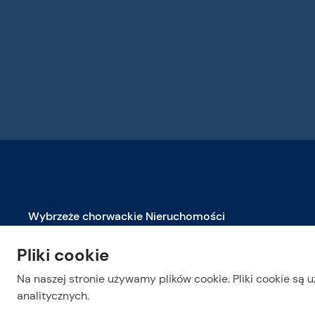
Wybrzeże chorwackie Nieruchomości
Nieruchomości na sprzedaż w Biogradzie na Moru
Pliki cookie
Nieruchomości na sprzedaż w Dubrowniku
Na naszej stronie używamy plików cookie. Pliki cookie są 
Nieruchomości na sprzedaż w Makarskiej
analitycznych.