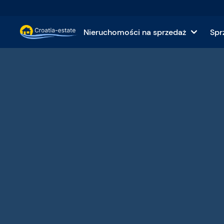
Nieruchomości na sprzedaż
Spr
Dalmatyńskie wyspy Nieruchomości na sprzedaż
Domy i wi
Dalmatyńskie wybrzeże Nieruchomości na sprzed
Apartame
Istrii i Kvarnerze Nieruchomości na sprzedaż
Grunty n
Kontynentalna Chorwacja Nieruchomości na sprz
Nierucho
Wyspy na sprzedaż w Chorwacji
Hotele n
Wille i zamki na sprzedaż