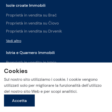
Isole croate Immobili
Proprietà in vendita su Brač
Proprietà in vendita su Čiovo
Proprietà in vendita su Drvenik
Vedi altro
Istria e Quarnero Immobili
Proprietà in vendita in Istria
Cookies
Proprietà in vendita a Labin
Proprietà in vendita a Opatija
Sul nostro sito utilizziamo i cookie. I cookie vengono
utilizzati solo per migliorare la funzionalità dell'utilizzo
Vedi altro
del nostro sito Web e per scopi analitici.
Accetta