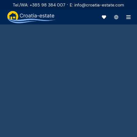
·
Tel./WA
:
+385 98 384 007
E
:
info@croatia-estate.com