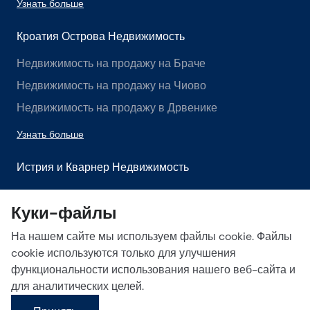
Узнать больше
Кроатия Острова Недвижимость
Недвижимость на продажу на Браче
Недвижимость на продажу на Чиово
Недвижимость на продажу в Дрвенике
Узнать больше
Истрия и Кварнер Недвижимость
Недвижимость на продажу в Истрии
Куки-файлы
Недвижимость на продажу в Лабине
На нашем сайте мы используем файлы cookie. Файлы
Недвижимость на продажу в Опатии
cookie используются только для улучшения
Узнать больше
функциональности использования нашего веб-сайта и
для аналитических целей.