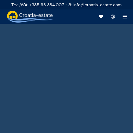
·
Тел./WA
:
+385 98 384 007
Э
:
info@croatia-estate.com