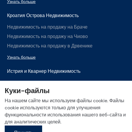
Узнать больше
Кроатия Острова Недвижимость
Недвижимость на продажу на Браче
Недвижимость на продажу на Чиово
Недвижимость на продажу в Дрвенике
Узнать больше
Истрия и Кварнер Недвижимость
Недвижимость на продажу в Истрии
Куки-файлы
Недвижимость на продажу в Лабине
На нашем сайте мы используем файлы cookie. Файлы
Недвижимость на продажу в Опатии
cookie используются только для улучшения
Узнать больше
функциональности использования нашего веб-сайта и
для аналитических целей.