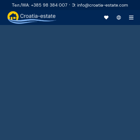
·
Тел./WA
:
+385 98 384 007
Э
:
info@croatia-estate.com