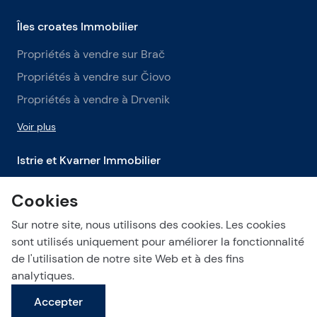
Îles croates Immobilier
Propriétés à vendre sur Brač
Propriétés à vendre sur Čiovo
Propriétés à vendre à Drvenik
Voir plus
Istrie et Kvarner Immobilier
Propriétés à vendre en Istrie
Cookies
Propriétés à vendre à Labin
Sur notre site, nous utilisons des cookies. Les cookies
Propriétés à vendre à Opatija
sont utilisés uniquement pour améliorer la fonctionnalité
de l'utilisation de notre site Web et à des fins
Voir plus
analytiques.
Accepter