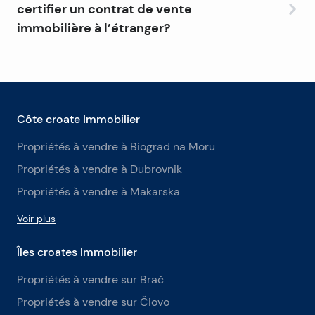
effectué en devise étrangère, la banque le convertira
certifier un contrat de vente
en euros.
immobilière à l’étranger?
Oui, si l’acheteur est citoyen croate, il est préférable
de faire authentifier le contrat par notre mission
diplomatique. Si l’acheteur est étranger, l’acte de
vente doit être notarié et apostillé.
Côte croate Immobilier
Propriétés à vendre à Biograd na Moru
Propriétés à vendre à Dubrovnik
Propriétés à vendre à Makarska
Voir plus
Îles croates Immobilier
Propriétés à vendre sur Brač
Propriétés à vendre sur Čiovo