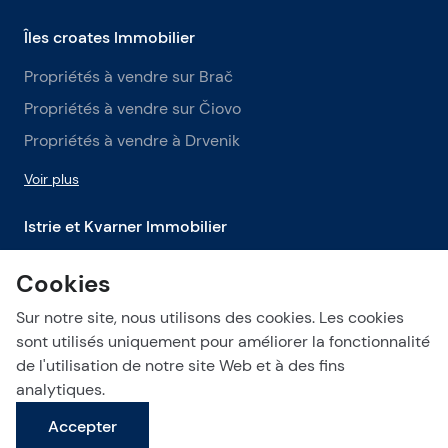
Îles croates Immobilier
Propriétés à vendre sur Brač
Propriétés à vendre sur Čiovo
Propriétés à vendre à Drvenik
Voir plus
Istrie et Kvarner Immobilier
Propriétés à vendre en Istrie
Cookies
Propriétés à vendre à Labin
Sur notre site, nous utilisons des cookies. Les cookies
Propriétés à vendre à Opatija
sont utilisés uniquement pour améliorer la fonctionnalité
de l'utilisation de notre site Web et à des fins
Voir plus
analytiques.
Accepter