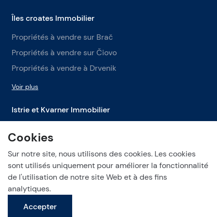
Îles croates Immobilier
Propriétés à vendre sur Brač
Propriétés à vendre sur Čiovo
Propriétés à vendre à Drvenik
Voir plus
Istrie et Kvarner Immobilier
Propriétés à vendre en Istrie
Cookies
Propriétés à vendre à Labin
Sur notre site, nous utilisons des cookies. Les cookies
Propriétés à vendre à Opatija
sont utilisés uniquement pour améliorer la fonctionnalité
de l'utilisation de notre site Web et à des fins
Voir plus
analytiques.
Accepter