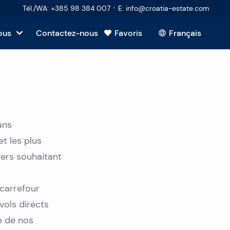
·
Tél./WA
:
+385 98 384 007
E
:
info@croatia-estate.com
ous
Contactez-nous
Favoris
Français
ans
t les plus
lier
ers souhaitant
 carrefour
vols directs
ment posées
e de nos