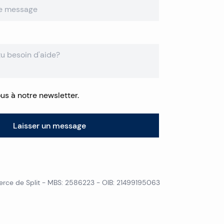
s à notre newsletter.
Laisser un message
Leaflet
|
©
OpenS
rce de Split
- MBS: 2586223 - OIB: 21499195063