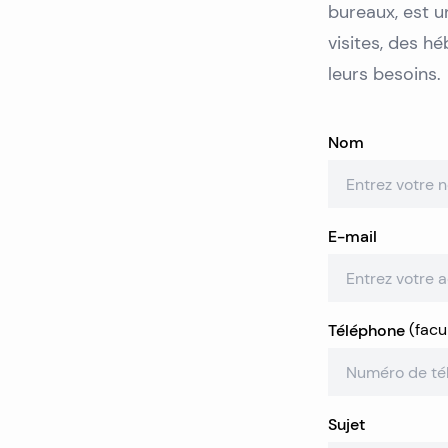
Toutes les propriétés
bureaux, est u
visites, des h
leurs besoins.
Nom
E-mail
Téléphone
(
facul
Sujet