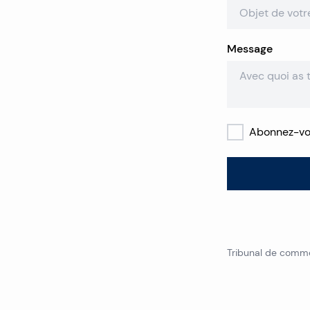
Message
Abonnez-vou
+
Tribunal de comme
−