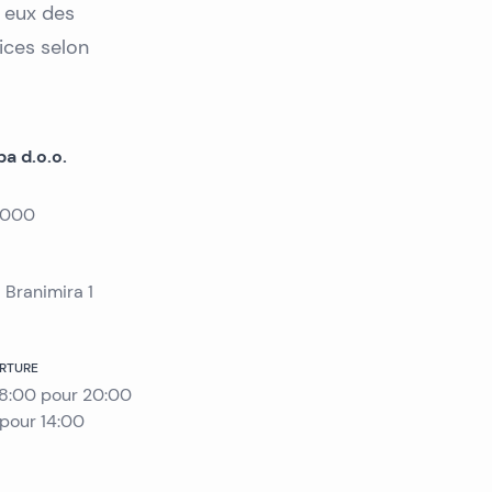
r eux des
ices selon
a d.o.o.
 000
 Branimira 1
ERTURE
8:00
pour
20:00
pour
14:00