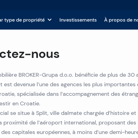
r type de propriété
Investissements
À propos de n
s à vendre en Croatie
À propos de nous
Propriétés à vendre sur Brac
ctez-nous
 vendre en Croatie
Guide de l'acheteur
Propriétés à vendre sur Hvar
Propriétés à vendre à Split
bilière BROKER-Grupa d.o.o. bénéficie de plus de 30 
re en Croatie
Guide du vendeur
Propriétés à vendre sur Ciovo
Propriétés à vendre à Dubrovnik
Propriétés à vendre à Rijeka
t est devenue l’une des agences les plus importantes e
erciales à vendre en Croatie
Ajoutez votre immobi
roatie, spécialisée dans l’accompagnement des étrang
Propriétés à vendre sur Solta
Propriétés à vendre à Zadar
Propriétés à vendre à Opatija
Propriétés à vendre à Zagreb
estir en Croatie.
 en Croatie
Blog
Propriétés à vendre sur Korcula
Propriétés à vendre à Makarska
Propriétés à vendre à Porec
ial se situe à Split, ville dalmate chargée d’histoire et
 proximité de l’aéroport international, proposant des 
Questions fréquem
Propriétés à vendre sur Vis
Propriétés à vendre à Rogoznica
Propriétés à vendre à Rovinj
t des capitales européennes, à moins d’une demi-heur