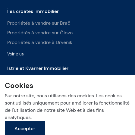
Îles croates Immobilier
Propriétés à vendre sur Brač
Propriétés à vendre sur Čiovo
Propriétés à vendre à Drvenik
Voir plus
Istrie et Kvarner Immobilier
Propriétés à vendre en Istrie
Cookies
Propriétés à vendre à Labin
Sur notre site, nous utilisons des cookies. Les cookies
Propriétés à vendre à Opatija
sont utilisés uniquement pour améliorer la fonctionnalité
de l'utilisation de notre site Web et à des fins
Voir plus
analytiques.
Accepter