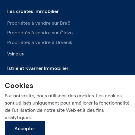
Îles croates Immobilier
Propriétés à vendre sur Brač
Propriétés à vendre sur Čiovo
Propriétés à vendre à Drvenik
Voir plus
Istrie et Kvarner Immobilier
Propriétés à vendre en Istrie
Cookies
Propriétés à vendre à Labin
Sur notre site, nous utilisons des cookies. Les cookies
Propriétés à vendre à Opatija
sont utilisés uniquement pour améliorer la fonctionnalité
de l'utilisation de notre site Web et à des fins
Voir plus
analytiques.
Accepter