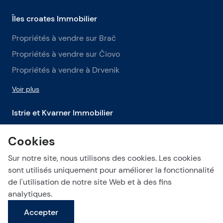
Îles croates Immobilier
Propriétés à vendre sur Brač
Propriétés à vendre sur Čiovo
Propriétés à vendre à Drvenik
Voir plus
Istrie et Kvarner Immobilier
Propriétés à vendre en Istrie
Cookies
Propriétés à vendre à Labin
Sur notre site, nous utilisons des cookies. Les cookies
Propriétés à vendre à Opatija
sont utilisés uniquement pour améliorer la fonctionnalité
de l'utilisation de notre site Web et à des fins
Voir plus
analytiques.
Accepter