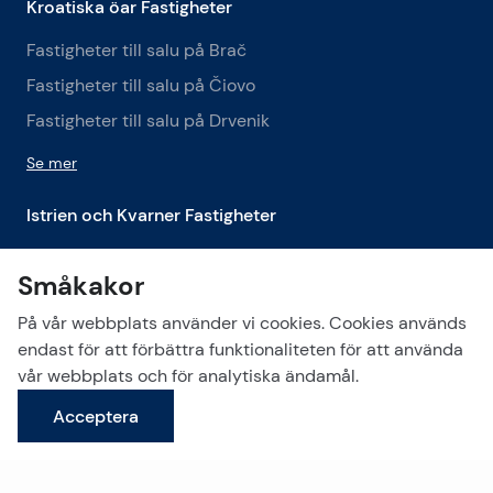
Kroatiska öar Fastigheter
Fastigheter till salu på Brač
Fastigheter till salu på Čiovo
Fastigheter till salu på Drvenik
Se mer
Istrien och Kvarner Fastigheter
Fastigheter till salu i Istrien
Småkakor
Fastigheter till salu i Labin
På vår webbplats använder vi cookies. Cookies används
Fastigheter till salu i Opatija
endast för att förbättra funktionaliteten för att använda
Se mer
vår webbplats och för analytiska ändamål.
Acceptera
Hålla kontakten!