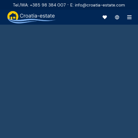
·
Tel./WA
:
+385 98 384 007
E
:
info@croatia-estate.com