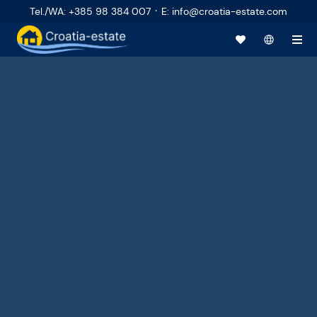
·
Tel./WA
:
+385 98 384 007
E
:
info@croatia-estate.com