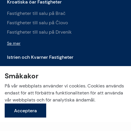
Kroatiska öar Fastigheter
Fastigheter till salu på Brač
Fastigheter till salu på Čiovo
Fastigheter till salu på Drvenik
Se mer
Istrien och Kvarner Fastigheter
Fastigheter till salu i Istrien
Småkakor
Fastigheter till salu i Labin
På vår webbplats använder vi cookies. Cookies används
Fastigheter till salu i Opatija
endast för att förbättra funktionaliteten för att använda
Se mer
vår webbplats och för analytiska ändamål.
Acceptera
Hålla kontakten!