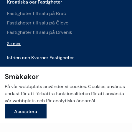
Kroatiska öar Fastigheter
Fastigheter till salu på Brač
Fastigheter till salu på Čiovo
Fastigheter till salu på Drvenik
Se mer
Istrien och Kvarner Fastigheter
Fastigheter till salu i Istrien
Småkakor
Fastigheter till salu i Labin
På vår webbplats använder vi cookies. Cookies används
Fastigheter till salu i Opatija
endast för att förbättra funktionaliteten för att använda
Se mer
vår webbplats och för analytiska ändamål.
Acceptera
Hålla kontakten!