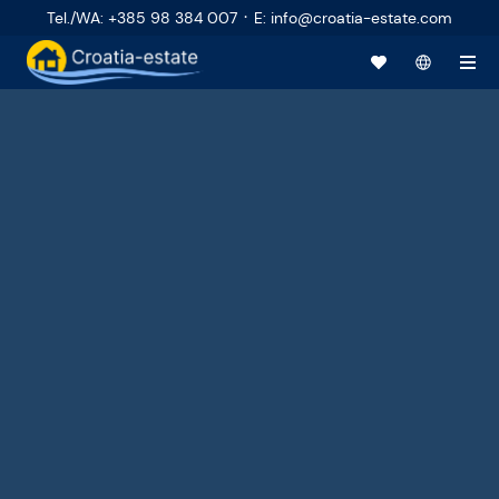
·
Tel./WA
:
+385 98 384 007
E
:
info@croatia-estate.com