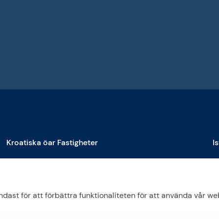
Kroatiska öar Fastigheter
I
Fastigheter till salu på Brač
Fa
Fastigheter till salu på Čiovo
Fa
Fastigheter till salu på Drvenik
Fa
ast för att förbättra funktionaliteten för att använda vår w
Se mer
S