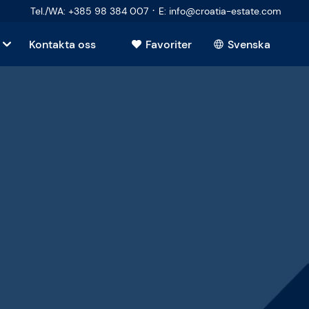
·
Tel./WA
:
+385 98 384 007
E
:
info@croatia-estate.com
Kontakta oss
Favoriter
Svenska
de
de
astighet
r