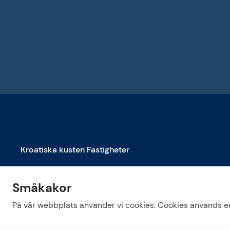
Kroatiska kusten Fastigheter
Fastigheter till salu i Biograd na Moru
Småkakor
Fastigheter till salu i Dubrovnik
Fastigheter till salu i Makarska
På vår webbplats använder vi cookies. Cookies används end
Se mer