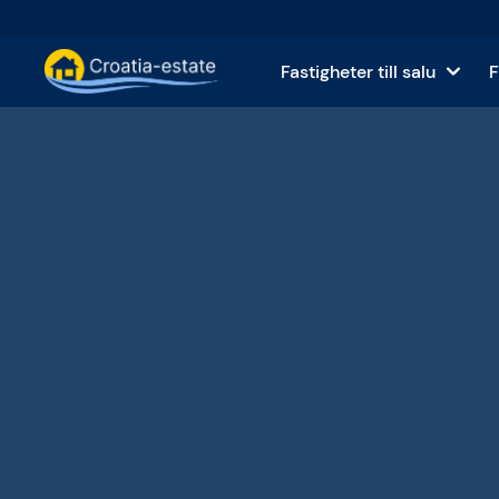
Fastigheter till salu
F
Dalmatiska öar Fastigheter till salu
Hus oc
Dalmatiska kusten Fastigheter till sa
Lägen
Istrien och Kvarner Fastigheter till sa
Tomter
Kontinentala Kroatien Fastigheter till
Komme
Öar till salu i Kroatien
Hotell
Villor och slott till salu