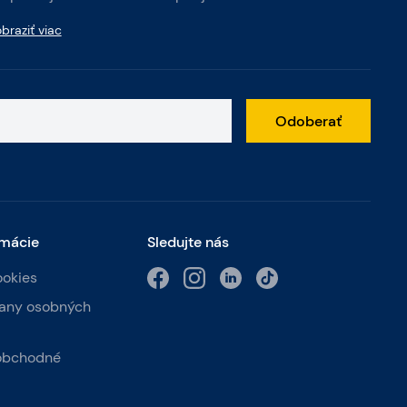
braziť viac
Odoberať
rmácie
Sledujte nás
ookies
any osobných
obchodné