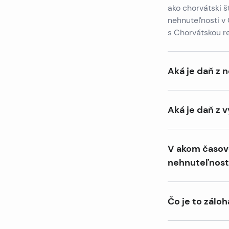
Všetky nehnuteľnosti
ako chorvátski š
nehnuteľnosti v
s Chorvátskou re
Aká je daň z 
Chorvátska repu
určuje na základ
Aká je daň z
kupujúci platí da
Daň je tiež 3 %,
% z odhadovanej
V akom časovo
nehnuteľnost
Daňová povinnos
nehnuteľnosť na
Čo je to záloh
dní od podpisu 
dní od doručenia
Záloha je poistk