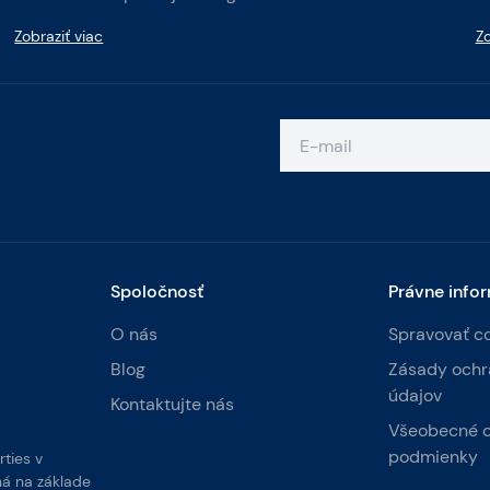
Zobraziť viac
Zo
Spoločnosť
Právne info
O nás
Spravovať c
Blog
Zásady ochr
údajov
Kontaktujte nás
Všeobecné 
podmienky
ties v
ná na základe