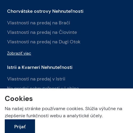
Chorvátske ostrovy Nehnuteľnosti
Vlastnosti na predaj na Brači
Vlastnosti na predaj na Čiovinte
Vlastnosti na predaj na Dugi Otok
Zobraziť viac
Istrii a Kvarneri Nehnuteľnosti
Vlastnosti na predaj v Istrii
Na predaj nehnuteľnosti v Labine
Cookies
Na predaj nehnuteľnosti v Opatiji
Na našej stránke používame cookies. Slúžia výlučne na
Zobraziť viac
zlepšenie funkčnosti webu a analytické účely.
Prijať