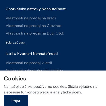
Chorvátske ostrovy Nehnuteľnosti
Vlastnosti na predaj na Brači
Vlastnosti na predaj na Čiovinte
Vlastnosti na predaj na Dugi Otok
Zobraziť viac
Istrii a Kvarneri Nehnuteľnosti
Vlastnosti na predaj v Istrii
Na predaj nehnuteľnosti v Labine
Cookies
Na predaj nehnuteľnosti v Opatiji
Na našej stránke používame cookies. Slúžia výlučne na
Zobraziť viac
zlepšenie funkčnosti webu a analytické účely.
Prijať