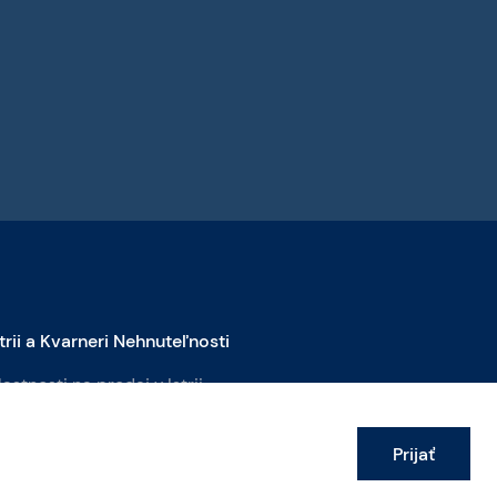
strii a Kvarneri Nehnuteľnosti
lastnosti na predaj v Istrii
a predaj nehnuteľnosti v Labine
Prijať
a predaj nehnuteľnosti v Opatiji