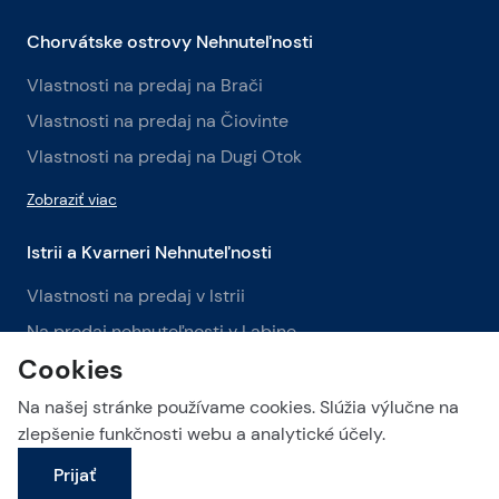
Chorvátske ostrovy Nehnuteľnosti
Vlastnosti na predaj na Brači
Vlastnosti na predaj na Čiovinte
Vlastnosti na predaj na Dugi Otok
Zobraziť viac
Istrii a Kvarneri Nehnuteľnosti
Vlastnosti na predaj v Istrii
Na predaj nehnuteľnosti v Labine
Cookies
Na predaj nehnuteľnosti v Opatiji
Na našej stránke používame cookies. Slúžia výlučne na
Zobraziť viac
zlepšenie funkčnosti webu a analytické účely.
Prijať