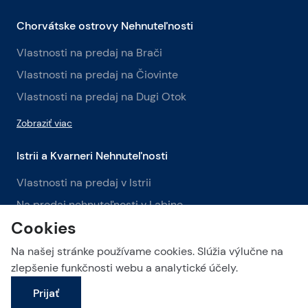
Chorvátske ostrovy Nehnuteľnosti
Vlastnosti na predaj na Brači
Vlastnosti na predaj na Čiovinte
Vlastnosti na predaj na Dugi Otok
Zobraziť viac
Istrii a Kvarneri Nehnuteľnosti
Vlastnosti na predaj v Istrii
Na predaj nehnuteľnosti v Labine
Cookies
Na predaj nehnuteľnosti v Opatiji
Na našej stránke používame cookies. Slúžia výlučne na
Zobraziť viac
zlepšenie funkčnosti webu a analytické účely.
Prijať