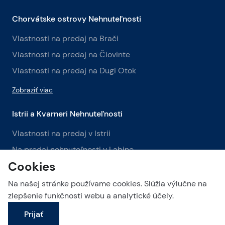
Chorvátske ostrovy Nehnuteľnosti
Vlastnosti na predaj na Brači
Vlastnosti na predaj na Čiovinte
Vlastnosti na predaj na Dugi Otok
Zobraziť viac
Istrii a Kvarneri Nehnuteľnosti
Vlastnosti na predaj v Istrii
Na predaj nehnuteľnosti v Labine
Cookies
Na predaj nehnuteľnosti v Opatiji
Na našej stránke používame cookies. Slúžia výlučne na
Zobraziť viac
zlepšenie funkčnosti webu a analytické účely.
Prijať