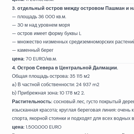
3. отдельный остров между островом Пашман и 
— площадь 36 000 кв.м.
— 30 м над уровнем моря
— остров имеет форму буквы L
— множество низменных средиземноморских растений
— каменный берег
цена:
70 EURO/кв.м.
4. Остров Севера в Центральной Далмации.
Общая площадь острова: 35 115 м2
a) В частной собственности: 24 937 m2
b) Прибрежная зона: 10 178 м2 2.
Растительность:
сосновый лес, густо покрытый дер
изысканная красота; круглая береговая линия: очень 
спорта, якорной стоянки и подходят для всех водных 
цена:
1.500.000 EURO