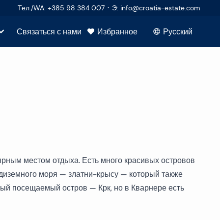
·
Тел./WA
:
+385 98 384 007
Э
:
info@croatia-estate.com
Связаться с нами
Избранное
Русский
ч
покупателей
р
продавцов
во
едвижимость
та
лярным местом отдыха. Есть много красивых островов
редиземного моря — златни-крысу — который также
ула
ый посещаемый остров — Крк, но в Кварнере есть
е вопросы