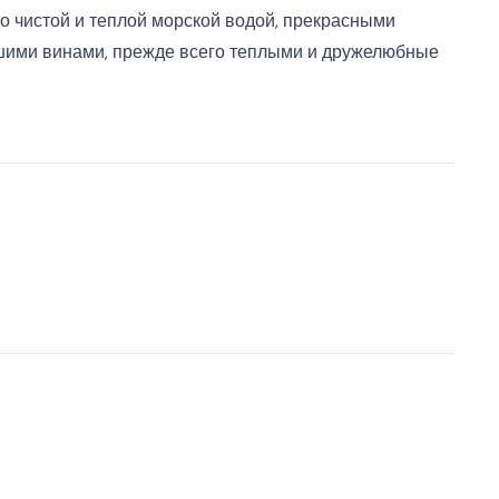
о чистой и теплой морской водой, прекрасными
рошими винами, прежде всего теплыми и дружелюбные
н
тер