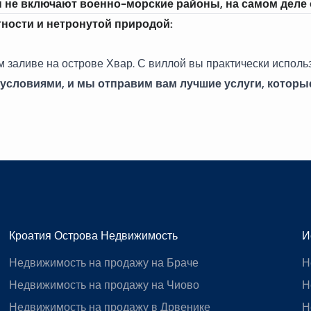
ы не включают военно-морские районы, на самом деле
тности и нетронутой природой:
м заливе на острове Хвар. С виллой вы практически использ
условиями, и мы отправим вам лучшие услуги, которы
Кроатия Острова Недвижимость
И
Недвижимость на продажу на Браче
Н
Недвижимость на продажу на Чиово
Н
Недвижимость на продажу в Дрвенике
Н