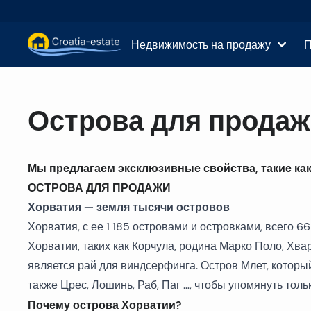
Недвижимость на продажу
П
Далматинские острова Недвижимость на прод
Дома и ви
Острова для продаж
Далматинское побережье Недвижимость на пр
Квартиры 
Мы предлагаем эксклюзивные свойства, такие ка
Истрия и Кварнер Недвижимость на продажу
Земельные
ОСТРОВА ДЛЯ ПРОДАЖИ
Континентальная Хорватия Недвижимость на 
Коммерчес
Хорватия — земля тысячи островов
Хорватия, с ее 1 185 островами и островками, всего
Острова на продажу в Хорватии
Отели на 
Хорватии, таких как Корчула, родина Марко Поло, Хв
является рай для виндсерфинга. Остров Млет, котор
Виллы и замки на продажу
также Црес, Лошинь, Раб, Паг …, чтобы упомянуть толь
Почему острова Хорватии?