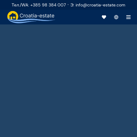
·
Тел./WA
:
+385 98 384 007
Э
:
info@croatia-estate.com