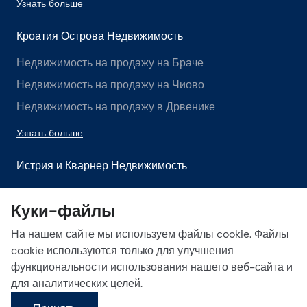
Узнать больше
Кроатия Острова Недвижимость
Недвижимость на продажу на Браче
Недвижимость на продажу на Чиово
Недвижимость на продажу в Дрвенике
Узнать больше
Истрия и Кварнер Недвижимость
Недвижимость на продажу в Истрии
Куки-файлы
Недвижимость на продажу в Лабине
На нашем сайте мы используем файлы cookie. Файлы
Недвижимость на продажу в Опатии
cookie используются только для улучшения
Узнать больше
функциональности использования нашего веб-сайта и
для аналитических целей.