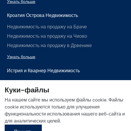
Узнать больше
Кроатия Острова Недвижимость
Недвижимость на продажу на Браче
Недвижимость на продажу на Чиово
Недвижимость на продажу в Дрвенике
Узнать больше
Истрия и Кварнер Недвижимость
Недвижимость на продажу в Истрии
Куки-файлы
Недвижимость на продажу в Лабине
На нашем сайте мы используем файлы cookie. Файлы
Недвижимость на продажу в Опатии
cookie используются только для улучшения
Узнать больше
функциональности использования нашего веб-сайта и
для аналитических целей.