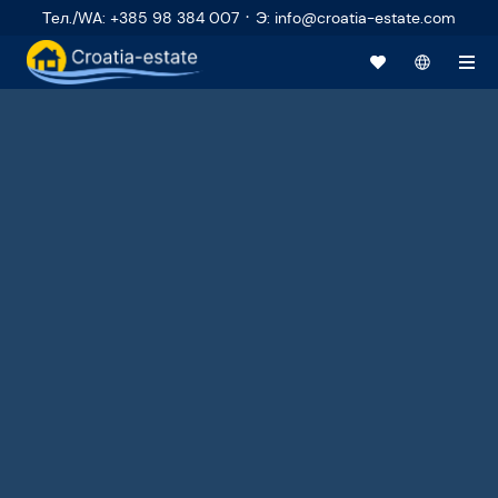
·
Тел./WA
:
+385 98 384 007
Э
:
info@croatia-estate.com