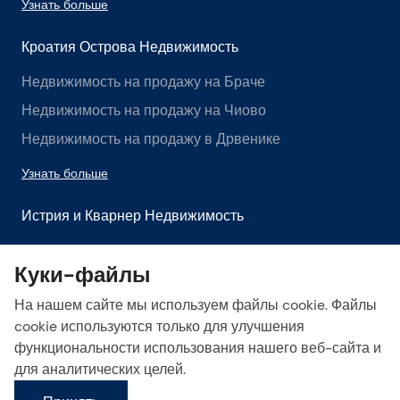
Узнать больше
Кроатия Острова Недвижимость
Недвижимость на продажу на Браче
Недвижимость на продажу на Чиово
Недвижимость на продажу в Дрвенике
Узнать больше
Истрия и Кварнер Недвижимость
Недвижимость на продажу в Истрии
Куки-файлы
Недвижимость на продажу в Лабине
На нашем сайте мы используем файлы cookie. Файлы
Недвижимость на продажу в Опатии
cookie используются только для улучшения
Узнать больше
функциональности использования нашего веб-сайта и
для аналитических целей.