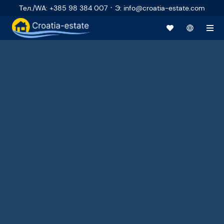
·
Тел./WA
:
+385 98 384 007
Э
:
info@croatia-estate.com