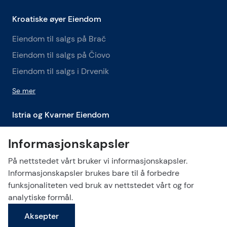
Kroatiske øyer Eiendom
Eiendom til salgs på Brač
Eiendom til salgs på Čiovo
Eiendom til salgs i Drvenik
Se mer
Istria og Kvarner Eiendom
Eiendommer til salgs i Istria og Kvarner
Informasjonskapsler
Eiendom til salgs i Labin
På nettstedet vårt bruker vi informasjonskapsler.
Eiendom til salgs i Opatija
Informasjonskapsler brukes bare til å forbedre
funksjonaliteten ved bruk av nettstedet vårt og for
Se mer
analytiske formål.
Aksepter