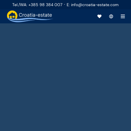
·
Tel./WA
:
+385 98 384 007
E
:
info@croatia-estate.com