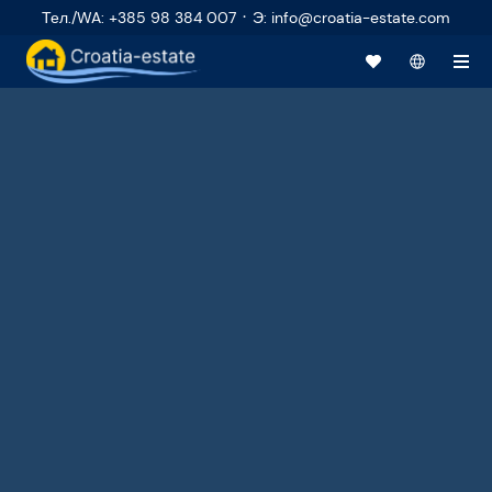
·
Тел./WA
:
+385 98 384 007
Э
:
info@croatia-estate.com