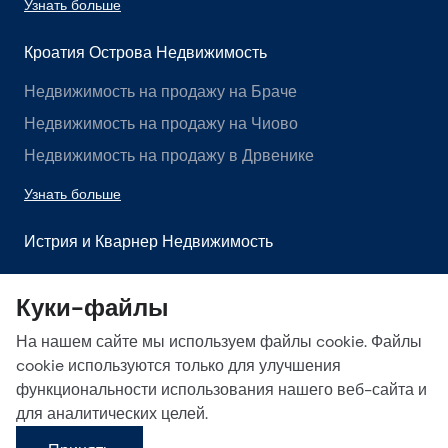
Узнать больше
Кроатия Острова Недвижимость
Недвижимость на продажу на Браче
Недвижимость на продажу на Чиово
Недвижимость на продажу в Дрвенике
Узнать больше
Истрия и Кварнер Недвижимость
Недвижимость на продажу в Истрии
Куки-файлы
Недвижимость на продажу в Лабине
На нашем сайте мы используем файлы cookie. Файлы
Недвижимость на продажу в Опатии
cookie используются только для улучшения
Узнать больше
функциональности использования нашего веб-сайта и
для аналитических целей.