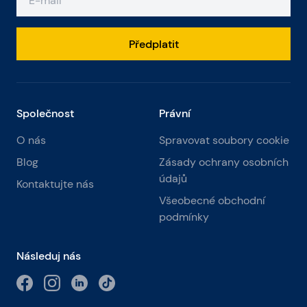
V Dubrovníku, obvyklé ušlechtilé host
Francesca von Habsburg. Pluje ve vodách
Předplatit
Dubrovnik určitě neměli nechat ujít ani pár
Ecclestone slaví módní návrhář Luciano
Benetton.
Ty budou v Dubrovníku, se dozvídáme,
rozšíření přírodního parku Telašćica na Long
Společnost
Právní
Islandu. Blue Oasis je lákavé zahraniční
O nás
Spravovat soubory cookie
bohatá. Nicméně, Telašćica své jachty jdou
od Dubrovníku a Caroline z Monaka a Slavica
Blog
Zásady ochrany osobních
a Bernie Ecclestone. Možná, že zase, doufám,
údajů
Kontaktujte nás
že lidi Zadar, a Steven Spielberg, který v
Všeobecné obchodní
loňském roce se plavil lodí po Jadranu?
podmínky
Sousedního městečka Božava nedávno koupil
slovenské pivo krále Karla Koňařík, jak se
Následuj nás
dostane do elitní východní Evropy. V Zadaru,
každý rok zůstat Srečko Katanec, trenér
slovinské fotbalové reperezentacije, že v létě