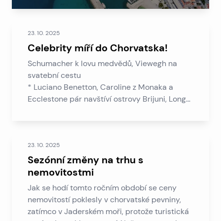
23. 10. 2025
Celebrity míří do Chorvatska!
Schumacher k lovu medvědů, Viewegh na
svatební cestu
* Luciano Benetton, Caroline z Monaka a
Ecclestone pár navštíví ostrovy Brijuni, Long
Island a Dubrovník, slovenský prezident
Rudolf Schuster se bude relaxovat v
Dubrovníku, slovenské pivo krále Karla Koňařík
23. 10. 2025
vedoucí elity Božava
Je to Steven Spielberg? – Oni leštili oči
Sezónní změny na trhu s
nevěřícně v loňském roce řada z Dubrovníku v
nemovitostmi
přístavu pozorovat nejslavnějších světových
Jak se hodí tomto ročním období se ceny
režisérů.
nemovitostí poklesly v chorvatské pevniny,
Si promnul oči, když viděli, Stradun přijal
zatímco v Jaderském moři, protože turistická
belgický král a královna a princezna Caroline