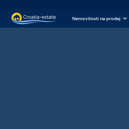
Nemovitosti na prodej
Nemovitosti na prodej na dalmatských 
Dom
Nemovitosti na prodej na dalmatském p
By
Nemovitosti na prodej na Istrii a v Kvarn
Po
Nemovitosti na prodej v kontinentálním
Ko
Ostrovy na prodej v Chorvatsku
Hot
Vily a hrady na prodej