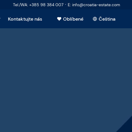
·
Tel./WA
:
+385 98 384 007
E
:
info@croatia-estate.com
Kontaktujte nás
Oblíbené
Čeština
ující
dávající
movitost
tázky