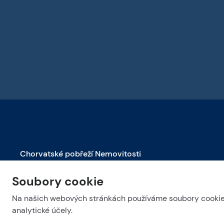
Chorvatské pobřeží Nemovitosti
Nemovitosti na prodej v Biogradu na Moru
Soubory cookie
Nemovitosti na prodej v Dubrovníku
Na našich webových stránkách používáme soubory cookie. 
Nemovitosti na prodej v Makarské
analytické účely.