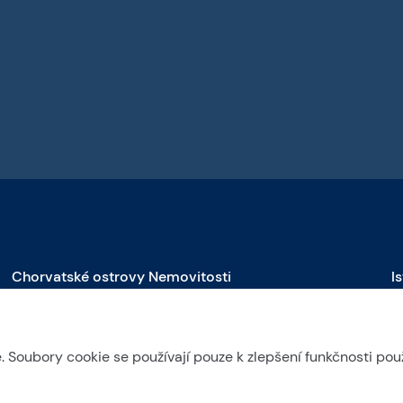
Chorvatské ostrovy Nemovitosti
I
Nemovitosti na prodej na Brači
N
Nemovitosti na prodej na Čiovu
N
Soubory cookie se používají pouze k zlepšení funkčnosti pou
Nemovitosti na prodej na Drveniku
N