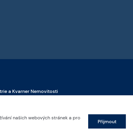
strie a Kvarner Nemovitosti
emovitosti na prodej v Istrii
emovitosti na prodej v Labinu
žívání našich webových stránek a pro
Přijmout
emovitosti na prodej v Opatiji