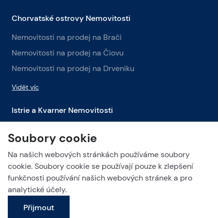
Chorvatské ostrovy Nemovitosti
Nemovitosti na prodej na Brači
Nemovitosti na prodej na Čiovu
Nemovitosti na prodej na Drveniku
Vidět víc
Istrie a Kvarner Nemovitosti
Nemovitosti na prodej v Istrii
Soubory cookie
Nemovitosti na prodej v Labinu
Na našich webových stránkách používáme soubory
Nemovitosti na prodej v Opatiji
cookie. Soubory cookie se používají pouze k zlepšení
funkčnosti používání našich webových stránek a pro
Vidět víc
analytické účely.
Přijmout