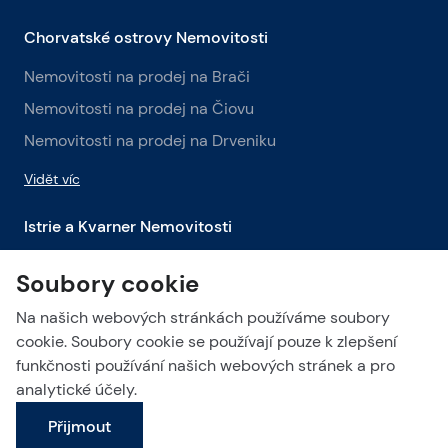
Chorvatské ostrovy Nemovitosti
Nemovitosti na prodej na Brači
Nemovitosti na prodej na Čiovu
Nemovitosti na prodej na Drveniku
Vidět víc
Istrie a Kvarner Nemovitosti
Nemovitosti na prodej v Istrii
Soubory cookie
Nemovitosti na prodej v Labinu
Na našich webových stránkách používáme soubory
Nemovitosti na prodej v Opatiji
cookie. Soubory cookie se používají pouze k zlepšení
funkčnosti používání našich webových stránek a pro
Vidět víc
analytické účely.
Přijmout