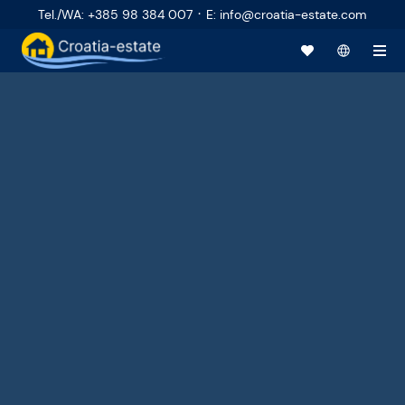
·
Tel./WA
:
+385 98 384 007
E
:
info@croatia-estate.com