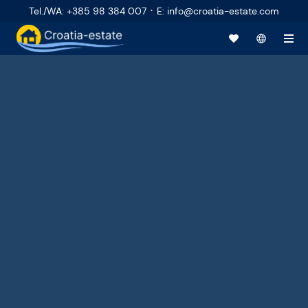
·
Tel./WA
:
+385 98 384 007
E
:
info@croatia-estate.com