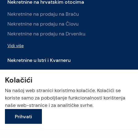
Nekretnine na hrvatskim otocima
Nekretnine na prodaju na Braču
Nekretnine na prodaju na Čiovu
Nekretnine na prodaju na Drveniku
Vidi više
Nekretnine u Istri i Kvarneru
Nekretnine na prodaju u Istri
Kolačići
Nekretnine na prodaju u Labinu
Na našoj web stranici koristimo kolačiće. Kolačići se
Nekretnine na prodaju u Opatiji
koriste samo za poboljšanje funkcionalnosti korištenja
Vidi više
naše web-stranice i za analitičke svrhe.
Prihvati
Ostani u kontaktu!