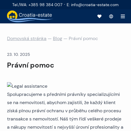
·
Tel./WA
:
+385 98 384 007
E
:
info@croatia-estate.com
Domovská stránka
—
Blog
—
Právní pomoc
23. 10. 2025
Právní pomoc
Spolupracujeme s předními právníky specializujícími
se na nemovitosti, abychom zajistili, že každý klient
získá plnou právní ochranu v průběhu celého procesu
transakce s nemovitostí. Náš tým řídí veškeré prodeje
a nákupy nemovitostí s nejvyšší úrovní profesionality a