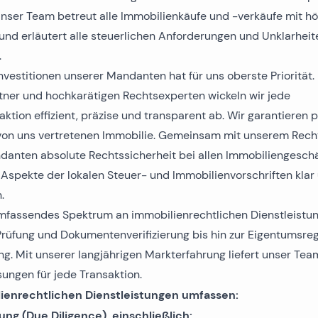
Immobilien zum Verkauf auf Pag
Immobilien zum Verkauf in Trogir
Immobilien zum Verkauf in Pula
Unser Team betreut alle Immobilienkäufe und -verkäufe mit h
 und erläutert alle steuerlichen Anforderungen und Unklarheit
Immobilien zum Verkauf auf Ugljan
Immobilien zum Verkauf in Primosten
Immobilien zum Verkauf auf Krk
.
nvestitionen unserer Mandanten hat für uns oberste Priorität
Immobilien zum Verkauf auf Murter
Immobilien zum Verkauf in Sibenik
Immobilien zum Verkauf in Umag
rtner und hochkarätigen Rechtsexperten wickeln wir jede
ktion effizient, präzise und transparent ab. Wir garantieren p
Immobilien zum Verkauf auf Vir
Immobilien zum Verkauf in Omis
r von uns vertretenen Immobilie. Gemeinsam mit unserem Rec
danten absolute Rechtssicherheit bei allen Immobiliengeschä
Immobilien zum Verkauf auf Peljesac
e Aspekte der lokalen Steuer- und Immobilienvorschriften klar 
.
umfassendes Spektrum an immobilienrechtlichen Dienstleistu
rüfung und Dokumentenverifizierung bis hin zur Eigentumsreg
g. Mit unserer langjährigen Markterfahrung liefert unser Tea
ungen für jede Transaktion.
ienrechtlichen Dienstleistungen umfassen:
ng (Due Diligence), einschließlich: