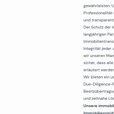
Alle Immobilien
gewährleisten. 
Professionalität
und transparent
Der Schutz der I
langjährigen Pa
Immobilientransa
Integrität jede
wir unseren Man
sicher, dass all
erläutert werden
Wir bieten ein 
Due-Diligence-P
Besitzübertragun
und zeitnahe Lös
Unsere immobil
Immobilienprüfu