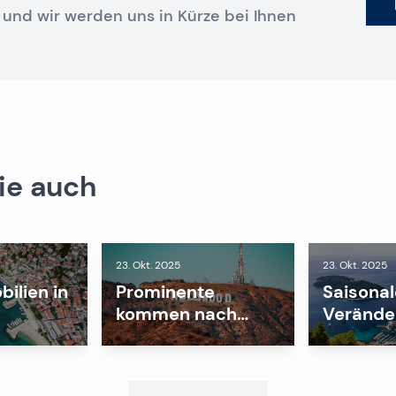
 und wir werden uns in Kürze bei Ihnen
ie auch
23. Okt. 2025
23. Okt. 2025
ilien in
Prominente
Saisonal
kommen nach
Verände
Kroatien!
dem
Immobil