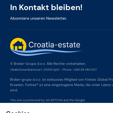
In Kontakt bleiben!
Abonniere unseren Newsletter.
© Broker-Grupa d.o.o. Alle Rechte vorbehalten.
Obala kneza Branimira 1, 21000 Split
-
Phone:
+385 98 384 007
Broker-grupa d.o.o. ist exklusives Mitglied von Forbes Global Pr
Kroatien. Forbes® ist eine eingetragene Marke, die unter Lizenz
wird.
This site is protected by reCAPTCHA and the Google
Privacy Policy
and
Terms of Service
apply.