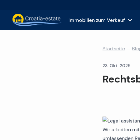
Immobilien zum Verkauf
Dalmatinische Inseln Immobilien zum Ver
Häuse
Startseite
—
Blo
Dalmatinische Küste Immobilien zum Ver
Wohnu
23. Okt. 2025
Istrien und Kvarner Immobilien zum Verk
Grund
Rechts
Kontinentale Kroatien Immobilien zum Ve
Gewer
Inseln zum Verkauf in Kroatien
Hotel
Villen und Schlösser zum Verkauf
Wir arbeiten m
umfassenden Re