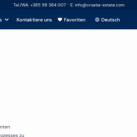
·
Tel./WA
:
+385 98 384 007
E
:
info@croatia-estate.com
s
Kontaktiere uns
Favoriten
Deutsch
Käufer
Verkäufer
 Immobilie
te Fragen
anten
ozesses zu