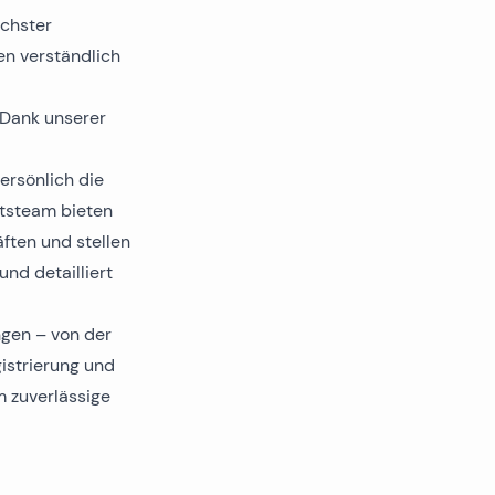
öchster
en verständlich
. Dank unserer
ersönlich die
htsteam bieten
ften und stellen
und detailliert
ngen – von der
istrierung und
m zuverlässige