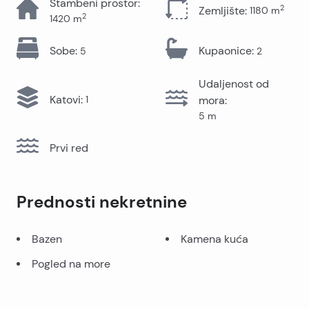
Stambeni prostor
:
2
Zemljište
:
1180
m
2
1420
m
Sobe
:
Kupaonice
:
5
2
Udaljenost od
Katovi
:
1
mora
:
5
m
Prvi red
Prednosti nekretnine
Bazen
Kamena kuća
Pogled na more