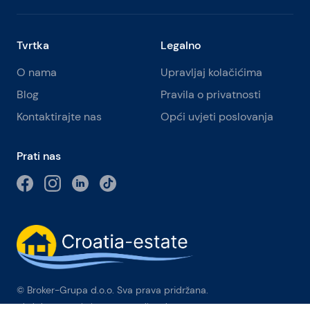
Tvrtka
Legalno
O nama
Upravljaj kolačićima
Blog
Pravila o privatnosti
Kontaktirajte nas
Opći uvjeti poslovanja
Prati nas
© Broker-Grupa d.o.o. Sva prava pridržana.
Obala kneza Branimira 1, 21000 Split
-
Phone:
+385 98 384 007