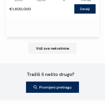
215
m
700
m
4
Prvi red
€1,600,000
Detalji
Vidi sve nekretnine
Tražiš li nešto drugo?
Promijeni pretragu