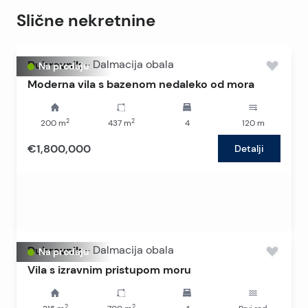
Slične nekretnine
Dubrovnik
-
Dalmacija obala
Na prodaju
Moderna vila s bazenom nedaleko od mora
2
2
200
m
437
m
4
120
m
€1,800,000
Detalji
Dubrovnik
-
Dalmacija obala
Na prodaju
Vila s izravnim pristupom moru
2
2