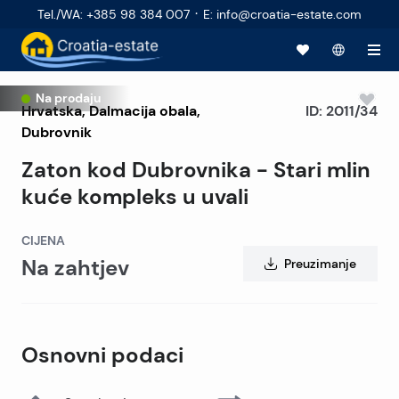
·
Tel./WA
:
+385 98 384 007
E
:
info@croatia-estate.com
Na prodaju
Hrvatska
,
Dalmacija obala
,
ID:
2011/34
Dubrovnik
Zaton kod Dubrovnika - Stari mlin
kuće kompleks u uvali
CIJENA
Na zahtjev
Preuzimanje
Osnovni podaci