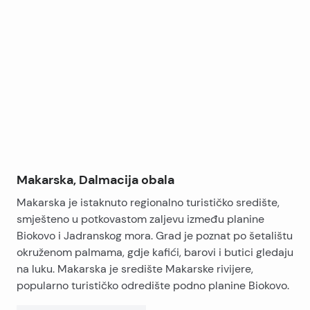
Leaflet
|
©
OpenStreetMap
contributors
+
−
Makarska, Dalmacija obala
Makarska je istaknuto regionalno turističko središte,
smješteno u potkovastom zaljevu između planine
Biokovo i Jadranskog mora. Grad je poznat po šetalištu
okruženom palmama, gdje kafići, barovi i butici gledaju
na luku. Makarska je središte Makarske rivijere,
popularno turističko odredište podno planine Biokovo.