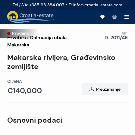
·
Tel./WA
:
+385 98 384 007
E
:
info@croatia-estate.com
Prodano
Hrvatska
,
Dalmacija obala
,
ID:
2011/46
Makarska
Makarska rivijera, Građevinsko
zemljište
CIJENA
€140,000
Preuzimanje
Osnovni podaci