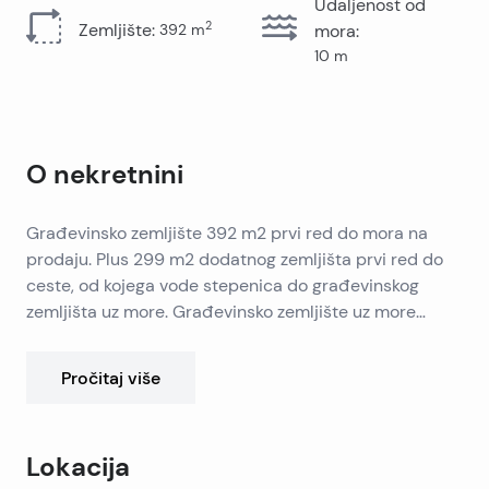
Udaljenost od
2
Zemljište
:
392
m
mora
:
10
m
O nekretnini
Građevinsko zemljište 392 m2 prvi red do mora na
prodaju. Plus 299 m2 dodatnog zemljišta prvi red do
ceste, od kojega vode stepenica do građevinskog
zemljišta uz more. Građevinsko zemljište uz more
nema pristup autom, ali ima stepenice sa dvije strane.
Zemljište se nalazi na izuzetnoj lokaciji, neposredno uz
Pročitaj više
šetnicu i plažu.
Lokacija