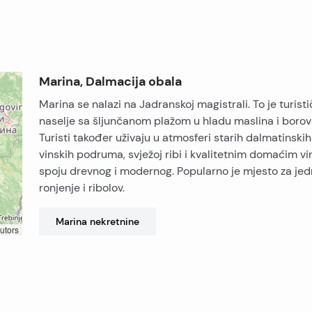
Marina, Dalmacija obala
Marina se nalazi na Jadranskoj magistrali. To je turisti
naselje sa šljunčanom plažom u hladu maslina i borov
Turisti također uživaju u atmosferi starih dalmatinskih
vinskih podruma, svježoj ribi i kvalitetnim domaćim vi
spoju drevnog i modernog. Popularno je mjesto za jed
ronjenje i ribolov.
Marina
nekretnine
utors