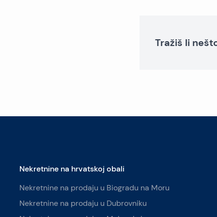
Tražiš li neš
Nekretnine na hrvatskoj obali
Nekretnine na prodaju u Biogradu na Moru
Nekretnine na prodaju u Dubrovniku