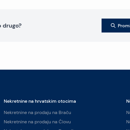
to drugo?
Promi
Nekretnine na hrvatskim otocima
N
Nekretnine na prodaju na Braču
N
Nekretnine na prodaju na Čiovu
N