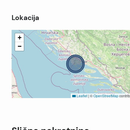
Lokacija
+
−
Leaflet
|
©
OpenStreetMap
contrib