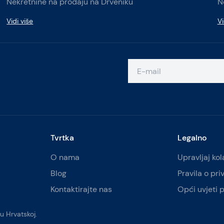
Nekretnine na prodaju na Drveniku
N
Vidi više
Vi
Tvrtka
Legalno
O nama
Upravljaj ko
Blog
Pravila o pri
Kontaktirajte nas
Opći uvjeti 
u Hrvatskoj.