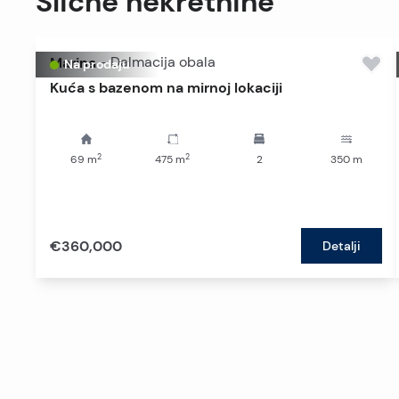
Slične nekretnine
Marina
-
Dalmacija obala
Na prodaju
Kuća s bazenom na mirnoj lokaciji
2
2
69
m
475
m
2
350
m
€360,000
Detalji