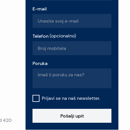
E-mail
Telefon
(
opcionalno
)
Poruka
Prijavi se na naš newsletter.
Pošalji upit
od 420