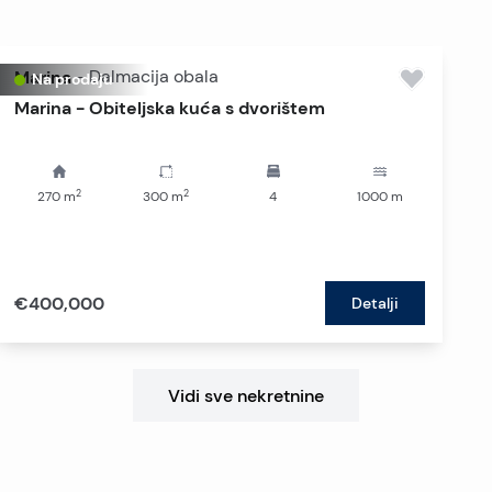
Marina
-
Dalmacija obala
Na prodaju
Marina - Obiteljska kuća s dvorištem
2
2
270
m
300
m
4
1000
m
€400,000
Detalji
Vidi sve nekretnine