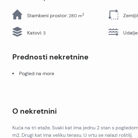
Sve nekretnine
2
Stambeni prostor
:
Zemlji
280
m
Katovi
:
Udalje
3
Prednosti nekretnine
Pogled na more
O nekretnini
Kuća na tri etaže. Svaki kat ima jednu 2 stan s pogle
m2. Drugi kat ima veliku terasu. U vrtu se nalazi roštilj.