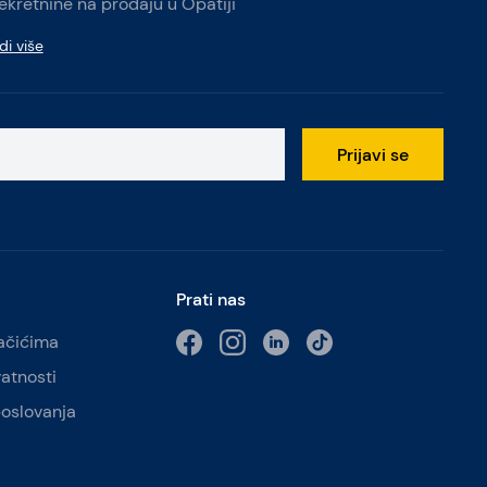
ekretnine na prodaju u Opatiji
di više
Prijavi se
Prati nas
lačićima
vatnosti
poslovanja