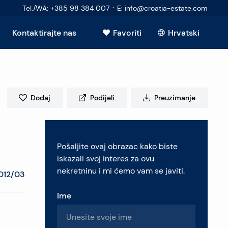
·
Tel./WA
:
+385 98 384 007
E
:
info@croatia-estate.com
Kontaktirajte nas
Favoriti
Hrvatski
Vidi sve
Dodaj
Podijeli
Preuzimanje
elje
Pošaljite ovaj obrazac kako biste
retninu
iskazali svoj interes za ovu
nekretninu i mi ćemo vam se javiti.
012/03
Ime
pitanja