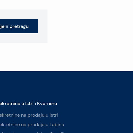
jeni pretragu
ekretnine u Istri i Kvarneru
ekretnine na prodaju u Istri
ekretnine na prodaju u Labinu