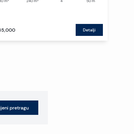
80
m
240
m
4
50
m
35,000
Detalji
jeni pretragu