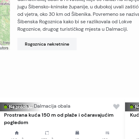
jugu Šibensko-kninske županije, u dubokoj uvali zaštić
od vjetra, oko 30 km od Šibenika. Povremeno se naziv
Šibenska Rogoznica kako bi se razlikovala od Lokve
Rogoznice, drugog turističkog mjesta u Dalmaciji.
Rogoznica
nekretnine
utors
Rogoznica
-
Dalmacija obala
Rog
Na prodaju
N
Prostrana kuća 150 m od plaže i očaravajućim
Kuć
pogledom
2
2