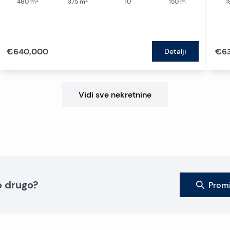
460
m
375
m
10
150
m
1
€640,000
€6
Detalji
Vidi sve nekretnine
to drugo?
Promi