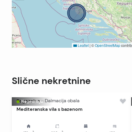
Leaflet
|
©
OpenStreetMap
contrib
Slične nekretnine
Rogoznica
-
Dalmacija obala
Na prodaju
Mediteranska vila s bazenom
2
2