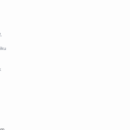
,
iku
k
jem