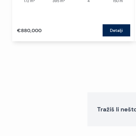
172
m
395
m
4
150
m
€880,000
Detalji
Tražiš li neš