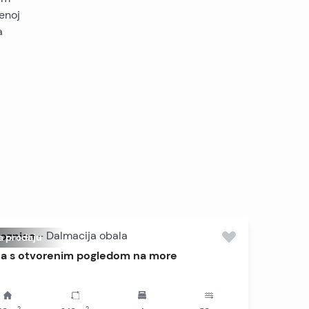
enoj
a
oznica
-
Dalmacija obala
a prodaju
a s otvorenim pogledom na more
2
2