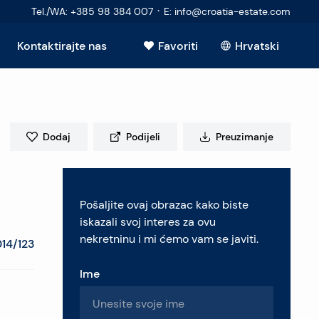
·
Tel./WA
:
+385 98 384 007
E
:
info@croatia-estate.com
Kontaktirajte nas
Favoriti
Hrvatski
Vidi sve
Dodaj
Podijeli
Preuzimanje
elje
Pošaljite ovaj obrazac kako biste
retninu
iskazali svoj interes za ovu
nekretninu i mi ćemo vam se javiti.
14/123
Ime
pitanja