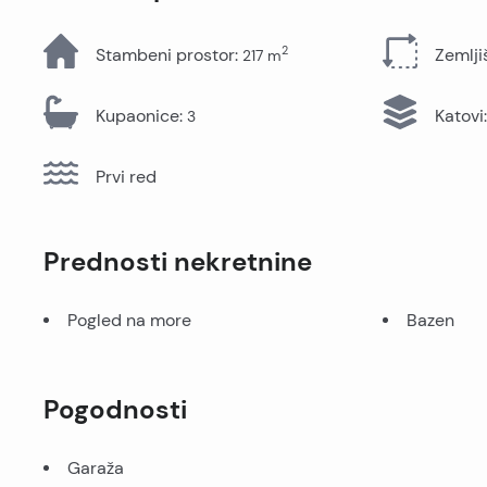
Sve nekretnine
2
Stambeni prostor
:
Zemlji
217
m
Kupaonice
:
Katovi
:
3
Prvi red
Prednosti nekretnine
Pogled na more
Bazen
Pogodnosti
Garaža