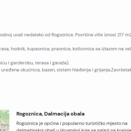
odnoj uvali nedaleko od Rogoznice. Površina ville iznosi 217 m2
asa, hodnik, kupaonica, praonica, kotlovnica sa izlazom na vel
icu i garderobu, terasa i garaža).
, uređena okućnica, bazen, sistem hlađenja i grijanja.Završeta
Rogoznica, Dalmacija obala
Rogoznica je općina i popularno turističko mjesto na
dalmatinskoj obali u Hrvatskoj koje se nalazi na krajn